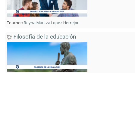
Teacher:
Reyna Maritza Lopez Herrejon
Filosofía de la educación