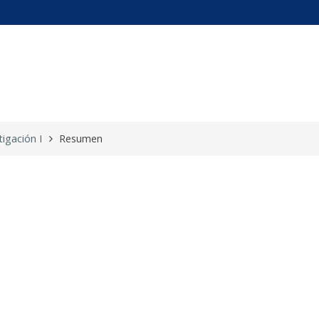
 de investi ...
igación I
Resumen