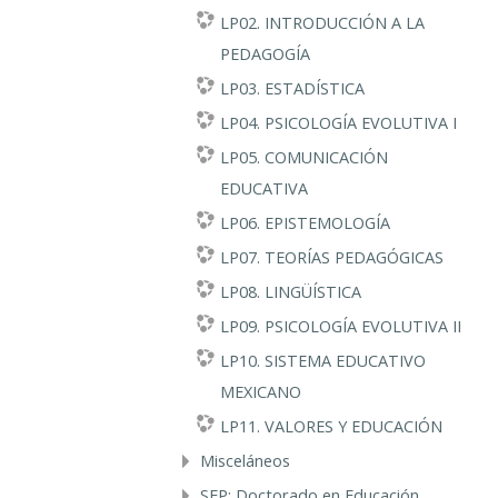
LP02. INTRODUCCIÓN A LA
PEDAGOGÍA
LP03. ESTADÍSTICA
LP04. PSICOLOGÍA EVOLUTIVA I
LP05. COMUNICACIÓN
EDUCATIVA
LP06. EPISTEMOLOGÍA
LP07. TEORÍAS PEDAGÓGICAS
LP08. LINGÜÍSTICA
LP09. PSICOLOGÍA EVOLUTIVA II
LP10. SISTEMA EDUCATIVO
MEXICANO
LP11. VALORES Y EDUCACIÓN
Misceláneos
SEP: Doctorado en Educación