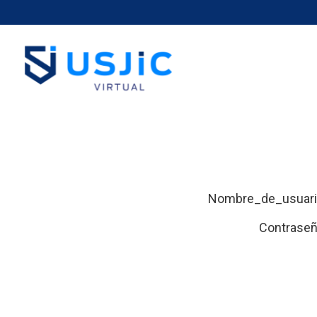
Usjic Vir
Nombre_de_usuar
Contrase