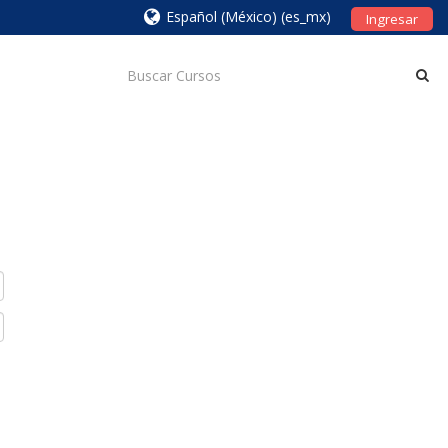
Español (México) ‎(es_mx)‎
Ingresar