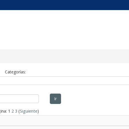
tual
Categorías:
Ir
ina:
1
2
3
(
Siguiente
)