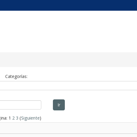
tual
Categorías:
Ir
ina:
1
2
3
(
Siguiente
)